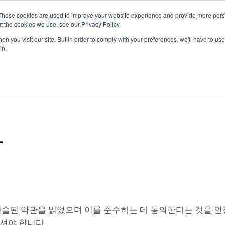
These cookies are used to improve your website experience and provide more perso
t the cookies we use, see our Privacy Policy.
n you visit our site. But in order to comply with your preferences, we'll have to use 
in.
항
기술된 약관을 읽었으며 이를 준수하는 데 동의한다는 것을 
셔야 합니다.